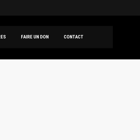
t Amour Basket
int Priest 3
RES
FAIRE UN DON
CONTACT