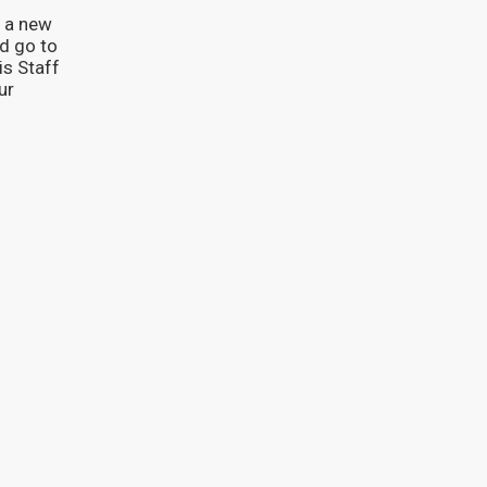
s a new
d go to
is Staff
ur
NOUS CONTACTER
2 Rue Marie-Anne
Leroudier, 69001 Lyon
e
ers
secretariat@crolyon.fr
t