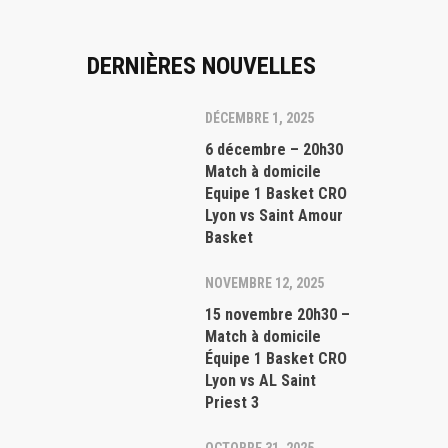
DERNIÈRES NOUVELLES
DÉCEMBRE 1, 2025
6 décembre – 20h30
Match à domicile
Equipe 1 Basket CRO
Lyon vs Saint Amour
Basket
NOVEMBRE 12, 2025
À PROPOS
NOUVEL
15 novembre 20h30 –
Match à domicile
Osez rêver, osez réussir ensemble !
DÉCEMBRE 1
Équipe 1 Basket CRO
Venez vivre une aventure collective
6 décemb
Lyon vs AL Saint
pleine de sens...
domicile
Priest 3
vs Saint
Politique de confidentialité