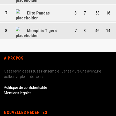
7
Elite Pandas
8
7
53
16
8
Memphis Tigers
7
8
46
14
À PROPOS
Osez rêver, osez réussir ensemble ! Venez vivre une aventure
collective pleine de sens...
Politique de confidentialité
Mentions légales
NOUVELLES RÉCENTES