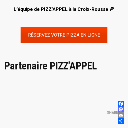
L’équipe de PIZZ’APPEL à la Croix-Rousse 🍕
RÉSERVEZ VOTRE PIZZA EN LIGNE
Partenaire PIZZ'APPEL
FAC
MAS
SHARE
EMA
PAR