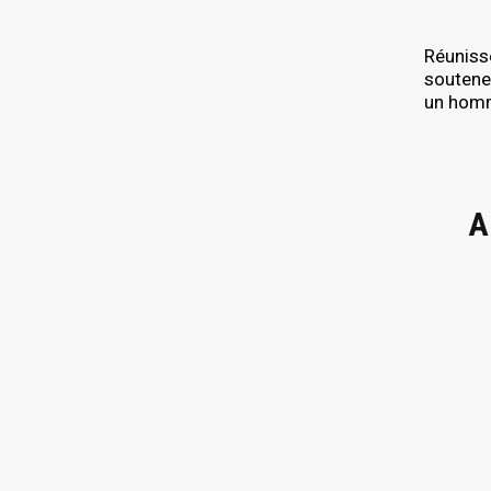
Réuniss
soutenez
un homma
A