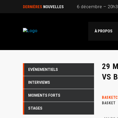
6 décembre – 20h3
DERNIÈRES
NOUVELLES
15 novembre 20h30 
À PROPOS
B.EASE : La marque 
Devenez Supporter
Stage de perfecti
29 
EVÉNEMENTIELS
VS 
INTERVIEWS
MOMENTS FORTS
BASKETC
BASKET
STAGES