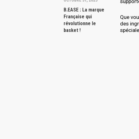
OCTOBRE 31, 2025
supporte
B.EASE : La marque
Française qui
Que vou
révolutionne le
des ingr
spécial
basket !